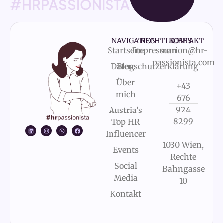
#HRPASSIONISTA
NAVIGATION
RECHTLICHES
KONTAKT
Startseite
Impressum
marion@hr-
passionista.com
Datenschutzerklärung
Blog
Über
+43
mich
676
924
Austria’s
8299
Top HR
Influencer
1030 Wien,
Events
Rechte
Social
Bahngasse
Media
10
Kontakt