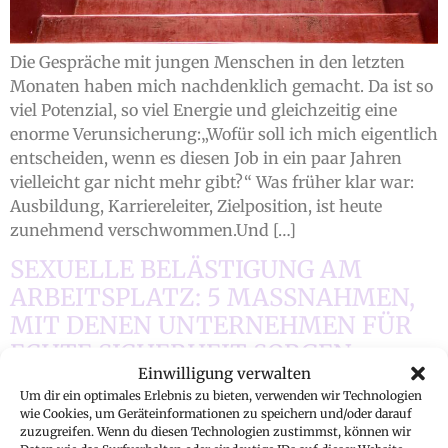
Die Gespräche mit jungen Menschen in den letzten
Monaten haben mich nachdenklich gemacht. Da ist so
viel Potenzial, so viel Energie und gleichzeitig eine
enorme Verunsicherung:„Wofür soll ich mich eigentlich
entscheiden, wenn es diesen Job in ein paar Jahren
vielleicht gar nicht mehr gibt?“ Was früher klar war:
Ausbildung, Karriereleiter, Zielposition, ist heute
zunehmend verschwommen.Und […]
SEXUELLE BELÄSTIGUNG AM
ARBEITSPLATZ: 5 MASSNAHMEN, M
IT DENEN UNTERNEHMEN FÜR E
CHTE SICHERHEIT SORGEN K
Einwilligung verwalten
ÖNNEN
Um dir ein optimales Erlebnis zu bieten, verwenden wir Technologien
wie Cookies, um Geräteinformationen zu speichern und/oder darauf
zuzugreifen. Wenn du diesen Technologien zustimmst, können wir