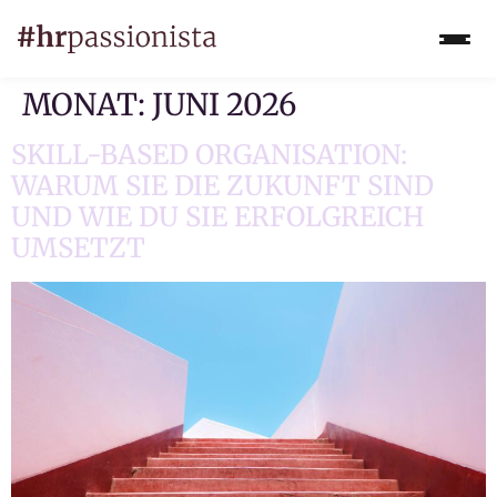
MONAT:
JUNI 2026
SKILL-BASED ORGANISATION:
WARUM SIE DIE ZUKUNFT SIND
UND WIE DU SIE ERFOLGREICH
UMSETZT