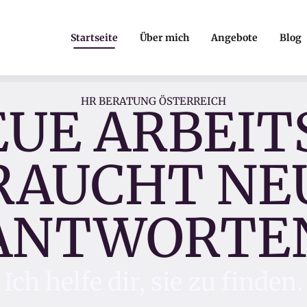
Startseite
Über mich
Angebote
Blog
HR BERATUNG ÖSTERREICH
EUE ARBEI
RAUCHT NE
ANTWORTE
Ich helfe dir, sie zu finden.