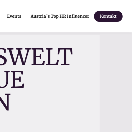
Events
Austria´s Top HR Influencer
Kontakt
TSWELT
UE
N