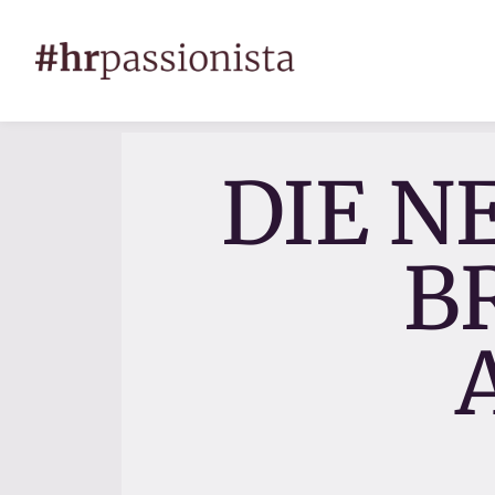
DIE N
B