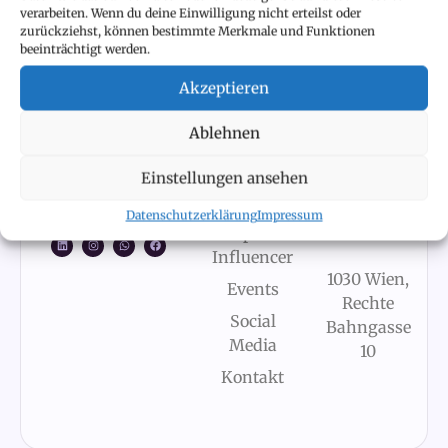
verarbeiten. Wenn du deine Einwilligung nicht erteilst oder
zurückziehst, können bestimmte Merkmale und Funktionen
beeinträchtigt werden.
NAVIGATION
RECHTLICHES
KONTAKT
Akzeptieren
Startseite
Impressum
marion@hr-
passionista.com
Datenschutzerklärung
Blog
Ablehnen
Über
+43
mich
Einstellungen ansehen
676
924
Austria’s
Datenschutzerklärung
Impressum
8299
Top HR
Influencer
1030 Wien,
Events
Rechte
Social
Bahngasse
Media
10
Kontakt