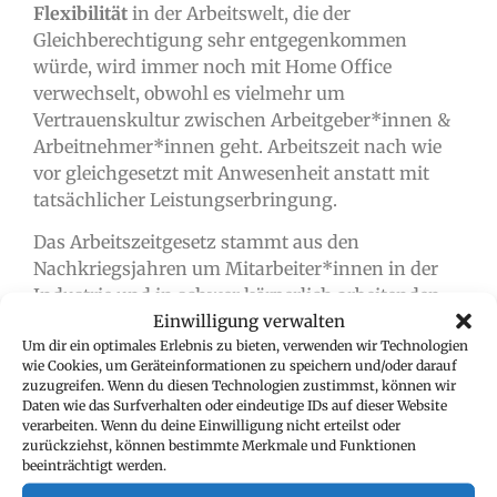
Flexibilität
in der Arbeitswelt, die der
Gleichberechtigung sehr entgegenkommen
würde, wird immer noch mit Home Office
verwechselt, obwohl es vielmehr um
Vertrauenskultur zwischen Arbeitgeber*innen &
Arbeitnehmer*innen geht. Arbeitszeit nach wie
vor gleichgesetzt mit Anwesenheit anstatt mit
tatsächlicher Leistungserbringung.
Das Arbeitszeitgesetz stammt aus den
Nachkriegsjahren um Mitarbeiter*innen in der
Industrie und in schwer körperlich arbeitenden
Einwilligung verwalten
Berufen zu schützen. Das Arbeitszeitgesetz sollte
Um dir ein optimales Erlebnis zu bieten, verwenden wir Technologien
daher
branchenspezifisch
angepasst werden.
wie Cookies, um Geräteinformationen zu speichern und/oder darauf
zuzugreifen. Wenn du diesen Technologien zustimmst, können wir
Die Ergebnisse Österreichs größter
Daten wie das Surfverhalten oder eindeutige IDs auf dieser Website
Arbeitnehmer*innen Umfrage und die damit
verarbeiten. Wenn du deine Einwilligung nicht erteilst oder
erwartete Diskussion kamen leider viel zu kurz.
zurückziehst, können bestimmte Merkmale und Funktionen
beeinträchtigt werden.
Für alle die daran interessiert sind, sich die