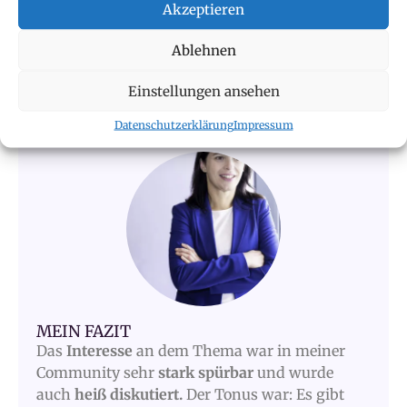
Studienergebnisse anzusehen, bleibt gespannt. Es
Akzeptieren
gibt hier demnächst eine Aussendung von
kununu.
Ablehnen
Für alle, die nicht bei Veranstaltung dabei sein
Einstellungen ansehen
konnten, gibt es hier eine
Aufzeichnung
.
Datenschutzerklärung
Impressum
MEIN FAZIT
Das
Interesse
an dem Thema war in meiner
Community sehr
stark spürbar
und wurde
auch
heiß diskutiert.
Der Tonus war: Es gibt