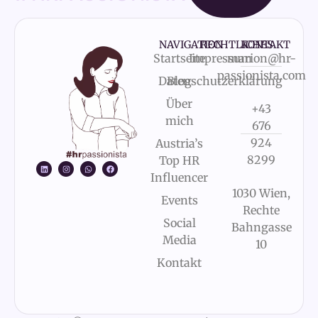
NAVIGATION
RECHTLICHES
KONTAKT
Startseite
Impressum
marion@hr-
passionista.com
Datenschutzerklärung
Blog
Über
+43
mich
676
924
Austria’s
8299
Top HR
Influencer
1030 Wien,
Events
Rechte
Social
Bahngasse
Media
10
Kontakt