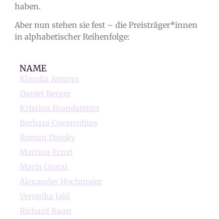
haben.
Aber nun stehen sie fest – die Preisträger*innen
in
alphabetischer Reihenfolge:
NAME
Klaudia Amann
Daniel Berger
Kristina Brandstetter
Barbara Covarrubias
Roman Divoky
Martina Ernst
Maria Gratzl
Alexander Hochmaier
Veronika Jakl
Richard Kaan