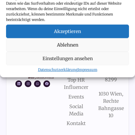
Let's connect
Daten wie das Surfverhalten oder eindeutige IDs auf dieser Website
#HRPASSIONISTA
verarbeiten. Wenn du deine Einwilligung nicht erteilst oder
zurückziehst, können bestimmte Merkmale und Funktionen
beeinträchtigt werden.
NAVIGATION
RECHTLICHES
KONTAKT
Akzeptieren
Startseite
Impressum
marion@hr-
passionista.com
Ablehnen
Datenschutzerklärung
Blog
Über
+43
Einstellungen ansehen
mich
676
Datenschutzerklärung
Impressum
924
Austria’s
8299
Top HR
Influencer
1030 Wien,
Events
Rechte
Social
Bahngasse
Media
10
Kontakt