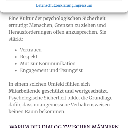
ALS FUNDAMENT DER
Datenschutzerklärung
Impressum
UNTERNEHMENSKULTUR
Eine Kultur der
psychologischen Sicherheit
ermutigt Menschen, Grenzen zu ziehen und
Herausforderungen offen anzusprechen. Sie
stärkt:
Vertrauen
Respekt
Mut zur Kommunikation
Engagement und Teamgeist
In einem solchen Umfeld fühlen sich
Mitarbeitende geschützt und wertgeschätzt
.
Psychologische Sicherheit bildet die Grundlage
dafür, dass unangemessene Verhaltensweisen
keinen Raum bekommen.
WARUM DER DIALOG ZWISCHEN MÄNNERN