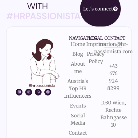
WITH
Let's connect
#HRPASSIONISTA
NAVIGATION
LEGAL
CONTACT
Home
Imprint
marion@hr-
passionista.com
Blog
Privacy
Policy
About
+43
me
676
924
Austria's
8299
Top HR
Influencers
1030 Wien,
Events
Rechte
Social
Bahngasse
Media
10
Contact