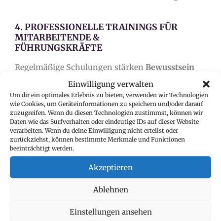
4. PROFESSIONELLE TRAININGS FÜR
MITARBEITENDE &
FÜHRUNGSKRÄFTE
Regelmäßige Schulungen stärken
Bewusstsein
und
Handlungssicherheit
:
Einwilligung verwalten
Um dir ein optimales Erlebnis zu bieten, verwenden wir Technologien
Sensibilisierung zu sexueller Belästigung
wie Cookies, um Geräteinformationen zu speichern und/oder darauf
E-Learnings zur Prävention
zuzugreifen. Wenn du diesen Technologien zustimmst, können wir
Trainings für Führungskräfte zum Umgang
Daten wie das Surfverhalten oder eindeutige IDs auf dieser Website
verarbeiten. Wenn du deine Einwilligung nicht erteilst oder
mit Meldungen
zurückziehst, können bestimmte Merkmale und Funktionen
Workshops zu Macht, Grenzen und Respekt
beeinträchtigt werden.
Akzeptieren
Gemeinsames Wissen fördert
gemeinsames
Verantwortungsgefühl.
Ablehnen
Einstellungen ansehen
5. PSYCHOLOGISCHE SICHERHEIT