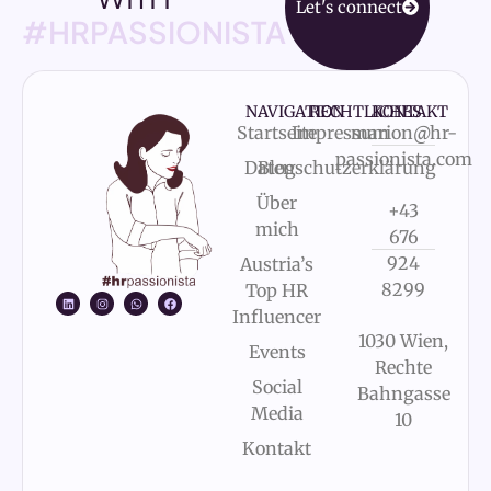
Let's connect
#HRPASSIONISTA
NAVIGATION
RECHTLICHES
KONTAKT
Startseite
Impressum
marion@hr-
passionista.com
Datenschutzerklärung
Blog
Über
+43
mich
676
924
Austria’s
8299
Top HR
Influencer
1030 Wien,
Events
Rechte
Social
Bahngasse
Media
10
Kontakt