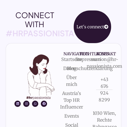
CONNECT
WITH
Let's connect
#HRPASSIONISTA
NAVIGATION
RECHTLICHES
KONTAKT
Startseite
Impressum
marion@hr-
passionista.com
Datenschutzerklärung
Blog
Über
+43
mich
676
924
Austria’s
8299
Top HR
Influencer
1030 Wien,
Events
Rechte
Social
Bahngasse