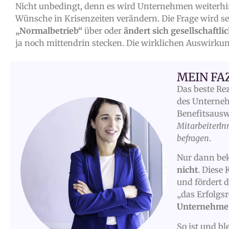
Nicht unbedingt, denn es wird Unternehmen weiterhin 
Wünsche in Krisenzeiten verändern. Die Frage wird sei
„Normalbetrieb“
über oder
ändert sich gesellschaftli
ja noch mittendrin stecken. Die wirklichen Auswirkun
MEIN FA
Das beste Rez
des Unterneh
Benefitsauswa
MitarbeiterIn
befragen
.
Nur dann b
nicht
. Diese 
und fördert 
„das Erfolgsr
Unternehmen 
So ist und bl