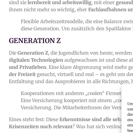
sind sie
lernbereit und arbeitswillig
, mit einer
gesund
ihnen nicht mehr so wichtig, eher
Fachlaufbahnen un
Flexible Arbeitszeitmodelle, die eine Balance zw
diese Generation. Um zusätzlich den Spaßfaktor
GENERATION Z
Die
Generation Z
, die Jugendlichen von heute, werde
digitalen Technologien
aufgewachsen ist und diese als
und Privatleben
. Eine klare Abgrenzung wird mehr 
der Freizeit
gesucht, virtuell und real – es geht um d
Entfaltung und das Ausprobieren in alle Richtungen, 
Kooperationen mit anderen „coolen“ Firmen – i
Eine Versicherung kooperiert mit einem „coolen
Um 
Versicherung. Die MitarbeiterInnen der Versiche
um 
die
Eines steht fest: Diese
Erkenntnisse sind alle sehr sp
ein
ert
Krisenzeiten noch relevant
? Was hat sich verändert?
bee