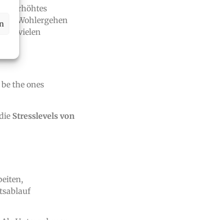
 ein erhöhtes
deren Wohlergehen
en
 bei vielen
 be the ones
 die
Stresslevels von
eiten,
tsablauf