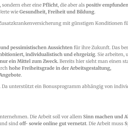
, sondern eher eine
Pflicht
, die aber als
positiv empfunde
Werte wie
Gesundheit, Freiheit und Bildung
.
 Zusatzkrankenversicherung mit günstigen Konditionen fü
 und pessimistischen Aussichten
für ihre Zukunft. Das be
bitioniert, individualistisch und ehrgeizig
. Sie arbeiten,
t nur ein Mittel zum Zweck.
Bereits hier sieht man einen s
urch
hohe Freiheitsgrade in der Arbeitsgestaltung,
-Angebote
.
n. Da unterstützt ein Bonusprogramm abhängig von indivi
nternehmen. Die Arbeit soll vor allem
Sinn machen und A
und sind
off- sowie online gut vernetzt
. Die Arbeit muss
S