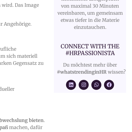
n
wird. Das Image
von maximal 30 Minuten
vereinbaren, um gemeinsam
etwas tiefer in die Materie
r Angehörige.
einzutauchen.
CONNECT WITH THE
rufliche
#HRPASSIONISTA
 um sich materiell
tarken Gegensatz zu
Du möchtest mehr über
#whatstrendinginHR
wissen?
dueller
bwechslung bieten
.
paß
machen, dafür