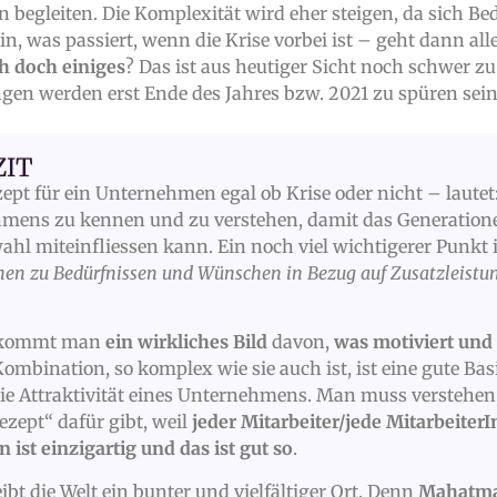
begleiten. Die Komplexität wird eher steigen, da sich Be
n, was passiert, wenn die Krise vorbei ist – geht dann all
ch doch einiges
? Das ist aus heutiger Sicht noch schwer zu 
gen werden erst Ende des Jahres bzw. 2021 zu spüren sein
ZIT
ept für ein Unternehmen egal ob Krise oder nicht – lautet
mens zu kennen und zu verstehen, damit das Generation
hl miteinfliessen kann. Ein noch viel wichtigerer Punkt 
nen zu Bedürfnissen und Wünschen in Bezug auf Zusatzleistun
ekommt man
ein wirkliches Bild
davon,
was motiviert und 
Kombination, so komplex wie sie auch ist, ist eine gute Bas
die Attraktivität eines Unternehmens. Man muss verstehen,
ezept“ dafür gibt, weil
jeder Mitarbeiter/jede MitarbeiterI
ist einzigartig und das ist gut so
.
eibt die Welt ein bunter und vielfältiger Ort. Denn
Mahatma