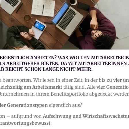
EIGENTLICH ANBIETEN? WAS WOLLEN MITARBEITERI
LS ARBEITGEBER BIETEN, DAMIT MITARBEITERINNEN
ORB REICHT SCHON LANGE NICHT MEHR.
 beantworten. Wir leben in einer Zeit, in der bis zu
vier u
leichzeitig am Arbeitsmarkt
tätig sind. Alle
vier Generati
 Unternehmen in ihrem Benefitsportfolio abgedeckt werden 
ier Generationstypen
eigentlich aus?
ion – aufgrund von
Aufschwung und Wirtschaftswachst
verantwortungsbewusst
.