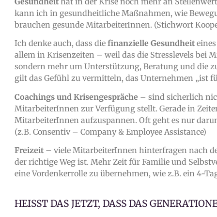
Gesundheit
hat in der Krise noch mehr an Stellenwert
kann ich in gesundheitliche Maßnahmen, wie Bewegu
brauchen gesunde MitarbeiterInnen. (Stichwort Koope
Ich denke auch, dass die
finanzielle Gesundheit
eines
allem in Krisenzeiten – weil das die Stresslevels bei 
sondern mehr um Unterstützung, Beratung und die zur
gilt das Gefühl zu vermitteln, das Unternehmen „ist fü
Coachings und Krisengespräche –
sind sicherlich ni
MitarbeiterInnen zur Verfügung stellt. Gerade in Zeite
MitarbeiterInnen aufzuspannen. Oft geht es nur darum
(z.B. Consentiv – Company & Employee Assistance)
Freizeit
– viele MitarbeiterInnen hinterfragen nach de
der richtige Weg ist. Mehr Zeit für Familie und Selbs
eine Vordenkerrolle zu übernehmen, wie z.B. ein 4-Tage
HEISST DAS JETZT, DASS DAS GENERATIO