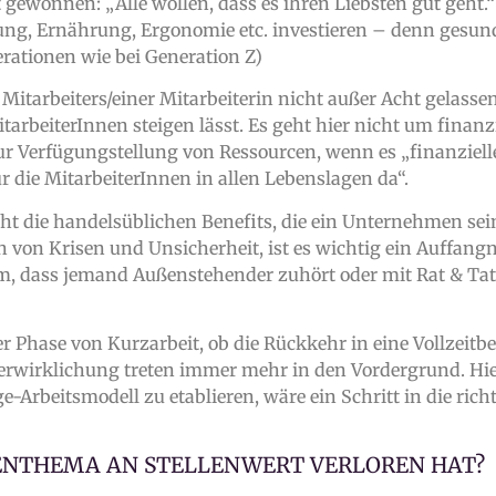
 gewonnen: „Alle wollen, dass es ihren Liebsten gut geht
ng, Ernährung, Ergonomie etc. investieren – denn gesu
rationen wie bei Generation Z)
 Mitarbeiters/einer Mitarbeiterin nicht außer Acht gelassen
MitarbeiterInnen steigen lässt. Es geht hier nicht um fina
 Verfügungstellung von Ressourcen, wenn es „finanzielle
r die MitarbeiterInnen in allen Lebenslagen da“.
cht die handelsüblichen Benefits, die ein Unternehmen se
n von Krisen und Unsicherheit, ist es wichtig ein Auffangn
, dass jemand Außenstehender zuhört oder mit Rat & Tat z
r Phase von Kurzarbeit, ob die Rückkehr in eine Vollzeit
tverwirklichung treten immer mehr in den Vordergrund. Hie
-Arbeitsmodell zu etablieren, wäre ein Schritt in die rich
NENTHEMA AN STELLENWERT VERLOREN HAT?