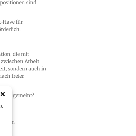
positionen sind
t-Have für
rderlich.
tion, die mit
r
zwischen Arbeit
eit,
sondern auch
in
ach freier
damit gemeint?
igte
s,
auch in