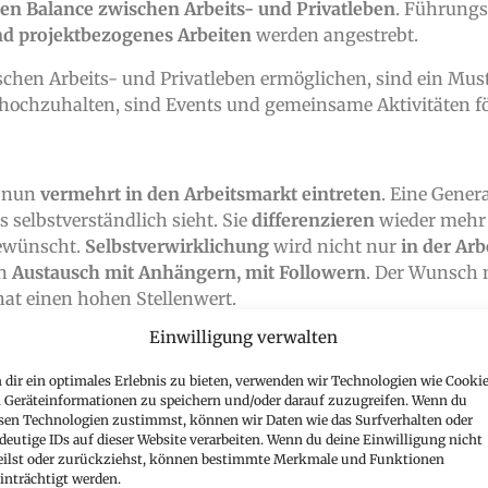
en Balance zwischen Arbeits- und Privatleben
. Führungs
d projektbezogenes Arbeiten
werden angestrebt.
ischen Arbeits- und Privatleben ermöglichen, sind ein Mus
 hochzuhalten, sind Events und gemeinsame Aktivitäten fö
n nun
vermehrt in den Arbeitsmarkt eintreten
. Eine Genera
 selbstverständlich sieht. Sie
differenzieren
wieder meh
gewünscht.
Selbstverwirklichung
wird nicht nur
in der Arb
en
Austausch mit Anhängern, mit Followern
. Der Wunsch n
hat einen hohen Stellenwert.
Einwilligung verwalten
m Sinne von Vernetzung und Influenceraspekten. Was ist 
“ Yogastudio. Dafür bekommt das Yogastudio eine vergünst
dir ein optimales Erlebnis zu bieten, verwenden wir Technologien wie Cookie
rung profitieren von exklusiven Yoga-Angeboten!
Geräteinformationen zu speichern und/oder darauf zuzugreifen. Wenn du
sen Technologien zustimmst, können wir Daten wie das Surfverhalten oder
annend
, doch sind genau diese Bedürfnisse und Wünsche 
deutige IDs auf dieser Website verarbeiten. Wenn du deine Einwilligung nicht
eilst oder zurückziehst, können bestimmte Merkmale und Funktionen
inträchtigt werden.