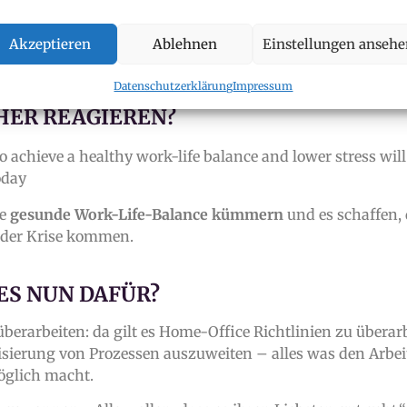
efen Wünsche und Bedürfnisse gleich
. Krisen bedeuten oft
r Wunsch nach erhöhter
Work-Life-Balance
(Familie und 
Akzeptieren
Ablehnen
Einstellungen anseh
h neu zu orientieren
(gewollt oder ungewollt), hat sich nun
Datenschutzerklärung
Impressum
HER REAGIEREN?
achieve a healthy work-life balance and lower stress will
oday
ne
gesunde Work-Life-Balance
kümmern
und es schaffen,
s der Krise kommen.
ES NUN
DAFÜR?
erarbeiten: da gilt es Home-Office Richtlinien zu überarb
isierung von Prozessen auszuweiten – alles was den Arbei
möglich macht.