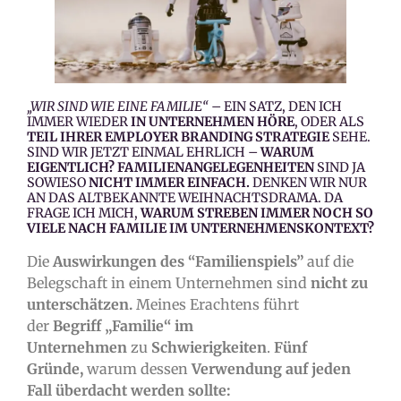
„WIR SIND WIE EINE FAMILIE“
– EIN SATZ, DEN ICH
IMMER WIEDER
IN UNTERNEHMEN HÖRE
, ODER ALS
TEIL IHRER EMPLOYER BRANDING STRATEGIE
SEHE.
SIND WIR JETZT EINMAL EHRLICH –
WARUM
EIGENTLICH?
FAMILIENANGELEGENHEITEN
SIND JA
SOWIESO
NICHT IMMER EINFACH.
DENKEN WIR NUR
AN DAS ALTBEKANNTE WEIHNACHTSDRAMA. DA
FRAGE ICH MICH,
WARUM STREBEN IMMER NOCH SO
VIELE NACH FAMILIE IM UNTERNEHMENSKONTEXT?
Die
Auswirkungen des “Familienspiels”
auf die
Belegschaft in einem Unternehmen sind
nicht zu
unterschätzen.
Meines Erachtens führt
der
Begriff „Familie“ im
Unternehmen
zu
Schwierigkeiten
.
Fünf
Gründe,
warum dessen
Verwendung auf jeden
Fall überdacht werden sollte: