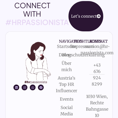
CONNECT
WITH
Let's connect
#HRPASSIONISTA
NAVIGATION
RECHTLICHES
KONTAKT
Startseite
Impressum
marion@hr-
passionista.com
Datenschutzerklärung
Blog
Über
+43
mich
676
924
Austria’s
8299
Top HR
Influencer
1030 Wien,
Events
Rechte
Social
Bahngasse
Media
10