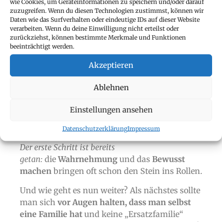
wie Cookies, um Geräteinformationen zu speichern und/oder darauf
zuzugreifen. Wenn du diesen Technologien zustimmst, können wir
Daten wie das Surfverhalten oder eindeutige IDs auf dieser Website
verarbeiten. Wenn du deine Einwilligung nicht erteilst oder
zurückziehst, können bestimmte Merkmale und Funktionen
beeinträchtigt werden.
Akzeptieren
Ablehnen
ALSO WAS IST NUN DIE LÖSUNG, WENN
Einstellungen ansehen
EINER DIESER PUNKTE IM UNTERNEHMEN
WAHRGENOMMEN WIRD.
Datenschutzerklärung
Impressum
Der erste Schritt ist bereits
getan:
die
Wahrnehmung
und das
Bewusst
machen
bringen oft schon den Stein ins Rollen.
Und wie geht es nun weiter? Als nächstes sollte
man sich
vor Augen halten, dass man selbst
eine Familie hat
und keine „Ersatzfamilie“