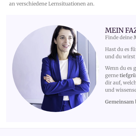
an verschiedene Lernsituationen an.
MEIN FA
Finde deine
Hast du es f
und du wirst
Wenn du es g
gerne
tiefgr
dir auf, welc
und wissensc
Gemeinsam br