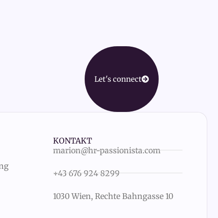
Let's connect
KONTAKT
marion@hr-passionista.com
ung
+43 676 924 8299
1030 Wien, Rechte Bahngasse 10