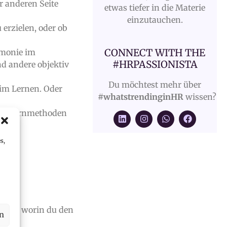
r anderen Seite
etwas tiefer in die Materie
einzutauchen.
 erzielen, oder ob
CONNECT WITH THE
rmonie im
#HRPASSIONISTA
 andere objektiv
Du möchtest mehr über
eim Lernen. Oder
#whatstrendinginHR
wissen?
elle Lernmethoden
s,
n auf, worin du den
en