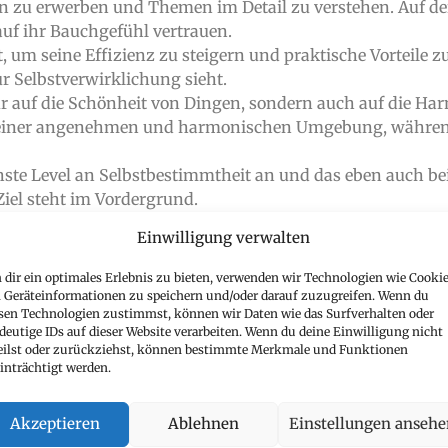
 zu erwerben und Themen im Detail zu verstehen. Auf de
 auf ihr Bauchgefühl vertrauen.
, um seine Effizienz zu steigern und praktische Vorteile zu
ur Selbstverwirklichung sieht.
nur auf die Schönheit von Dingen, sondern auch auf die Ha
 einer angenehmen und harmonischen Umgebung, während
chste Level an Selbstbestimmtheit an und das eben auch b
iel steht im Vordergrund.
an bewährten Prinzipien orientiert und sich auf tradition
Einwilligung verwalten
 Lernmethoden sucht.
dir ein optimales Erlebnis zu bieten, verwenden wir Technologien wie Cookie
Geräteinformationen zu speichern und/oder darauf zuzugreifen. Wenn du
sen Technologien zustimmst, können wir Daten wie das Surfverhalten oder
deutige IDs auf dieser Website verarbeiten. Wenn du deine Einwilligung nicht
DIE MOTIVATOREN FÜRS LERNEN?
eilst oder zurückziehst, können bestimmte Merkmale und Funktionen
inträchtigt werden.
ufriedenheit
und das
Engagement
beim Lernen. Sie zeige
Akzeptieren
Ablehnen
Einstellungen anseh
rungen optimal gestalten kannst.