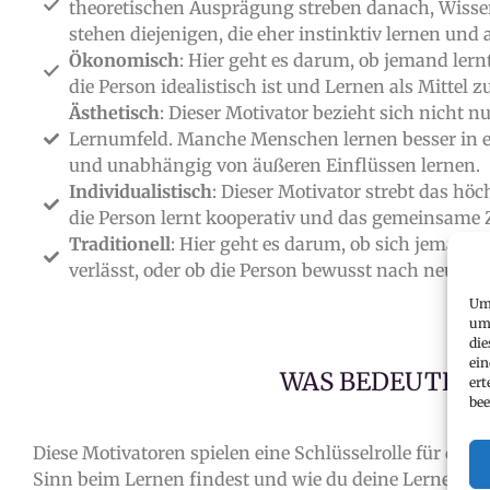
theoretischen Ausprägung streben danach, Wissen
stehen diejenigen, die eher instinktiv lernen und
Ökonomisch
: Hier geht es darum, ob jemand lernt
die Person idealistisch ist und Lernen als Mittel z
Ästhetisch
: Dieser Motivator bezieht sich nicht 
Lernumfeld. Manche Menschen lernen besser in
und unabhängig von äußeren Einflüssen lernen.
Individualistisch
: Dieser Motivator strebt das hö
die Person lernt kooperativ und das gemeinsame Z
Traditionell
: Hier geht es darum, ob sich jemand 
verlässt, oder ob die Person bewusst nach neuen
Um 
um 
die
ein
WAS BEDEUTEN 
ert
bee
Diese Motivatoren spielen eine Schlüsselrolle für die
Z
Sinn beim Lernen findest und wie du deine Lernerfah